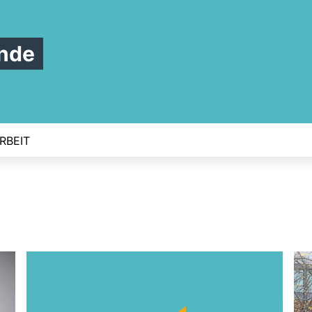
nde
RBEIT