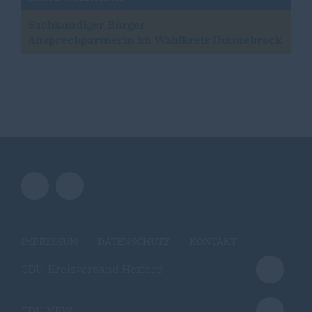
Sachkundiger Bürger
Ansprechpartnerin im Wahlkreis Hunnebrock
IMPRESSUM
DATENSCHUTZ
KONTAKT
CDU-Kreisverband Herford
CDU NRW