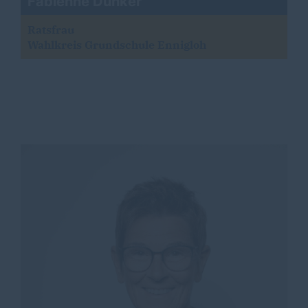
Fabienne Dunker
Ratsfrau
Wahlkreis Grundschule Ennigloh