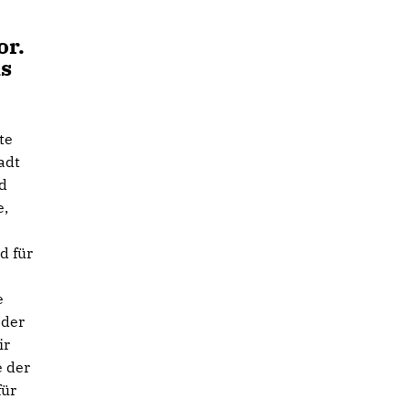
or.
is
te
adt
nd
e,
d für
e
 der
ir
e der
für