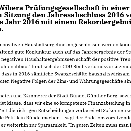
Wibera Prüfungsgesellschaft in einer
 Sitzung den Jahresabschluss 2016 v
s Jahr 2016 mit einem Rekordergebn
.
m positiven Haushaltsergebnis abgeschlossen werden konn
nhaltend gute Konjunktur auch auf das Jahresergebnis der St
 negativen Haushaltsergebnissen schafft der positive Tre
uldenabbau." freut sich der CDU Stadtverbandsvorsitzend
st, dass in 2016 sämtliche Swapgeschäfte haushaltswirksam
iter. Negative Folgen der Zins- und Währungsgeschäfte sin
dneten und Kämmerer der Stadt Bünde, Günther Berg, sowi
ist klasse, dass wir eine so kompetente Finanzabteilung in
Zeit die richtigen Entscheidungen vorbereitet! So können w
 Politik in Bünde machen." sagt der Fraktionsvorsitzend
 er weiterhin zur Sparsamkeit. "In guten Zeiten muss man 