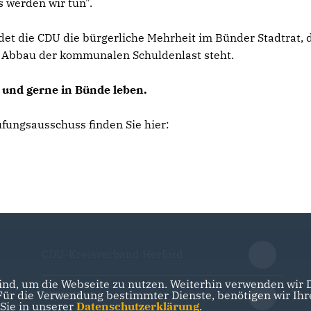
s werden wir tun".
t die CDU die bürgerliche Mehrheit im Bünder Stadtrat, 
d Abbau der kommunalen Schuldenlast steht.
 und gerne in Bünde leben.
fungsausschuss finden Sie hier:
CDU-Kreisverband Herford
nd, um die Webseite zu nutzen. Weiterhin verwenden wir Di
r die Verwendung bestimmter Dienste, benötigen wir Ihre 
CDU NRW
 Sie in unserer
Datenschutzerklärung
.