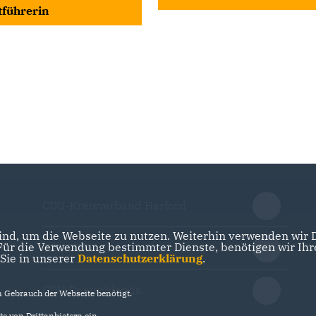
tführerin
CDU-Kreisverband Herford
nd, um die Webseite zu nutzen. Weiterhin verwenden wir Di
r die Verwendung bestimmter Dienste, benötigen wir Ihre 
CDU NRW
 Sie in unserer
Datenschutzerklärung
.
CDU Deutschlands
Gebrauch der Webseite benötigt.
e von Drittanbietern ein.