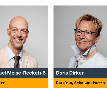
ael Meise-Reckefuß
Doris Dirker
err
Ratsfrau, Schatzmeisterin