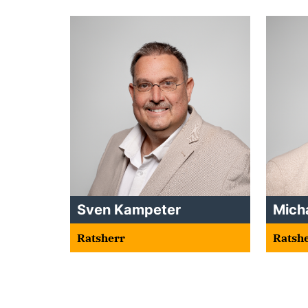
Sven Kampeter
Mich
Ratsherr
Ratsh