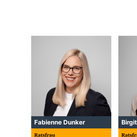
Fabienne Dunker
Birgi
Ratsfrau
Ratsfr