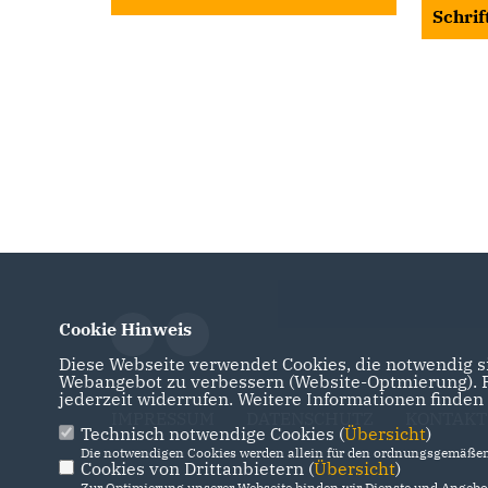
Schrif
Cookie Hinweis
Diese Webseite verwendet Cookies, die notwendig si
Webangebot zu verbessern (Website-Optmierung). Fü
jederzeit widerrufen. Weitere Informationen finden
IMPRESSUM
DATENSCHUTZ
KONTAKT
Technisch notwendige Cookies (
Übersicht
)
Die notwendigen Cookies werden allein für den ordnungsgemäßen 
Cookies von Drittanbietern (
Übersicht
)
Zur Optimierung unserer Webseite binden wir Dienste und Angebot