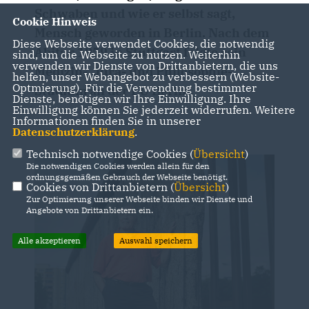
Schwaben und wie er selbst sagt,
Cookie Hinweis
Mensch geworden in Berlin. Nach dem
Diese Webseite verwendet Cookies, die notwendig
Abitur 1959 in Stuttgart folgte sein
sind, um die Webseite zu nutzen. Weiterhin
verwenden wir Dienste von Drittanbietern, die uns
Medizin-, Jura- und Philosophie-
helfen, unser Webangebot zu verbessern (Website-
Optmierung). Für die Verwendung bestimmter
Studium an der FU Berlin.
Dienste, benötigen wir Ihre Einwilligung. Ihre
Einwilligung können Sie jederzeit widerrufen. Weitere
Informationen finden Sie in unserer
Datenschutzerklärung
.
Technisch notwendige Cookies (
Übersicht
)
Die notwendigen Cookies werden allein für den
ordnungsgemäßen Gebrauch der Webseite benötigt.
Cookies von Drittanbietern (
Übersicht
)
Zur Optimierung unserer Webseite binden wir Dienste und
Angebote von Drittanbietern ein.
Alle akzeptieren
Auswahl speichern