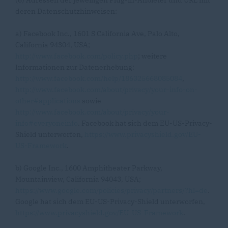
(6) Adressen der jeweiligen Plug-in-Anbieter und URL mit
deren Datenschutzhinweisen:
a) Facebook Inc., 1601 S California Ave, Palo Alto,
California 94304, USA;
http://www.facebook.com/policy.php
; weitere
Informationen zur Datenerhebung:
http://www.facebook.com/help/186325668085084
,
http://www.facebook.com/about/privacy/your-info-on-
other#applications
sowie
http://www.facebook.com/about/privacy/your-
info#everyoneinfo
. Facebook hat sich dem EU-US-Privacy-
Shield unterworfen,
https://www.privacyshield.gov/EU-
US-Framework
.
b) Google Inc., 1600 Amphitheater Parkway,
Mountainview, California 94043, USA;
https://www.google.com/policies/privacy/partners/?hl=de
.
Google hat sich dem EU-US-Privacy-Shield unterworfen,
https://www.privacyshield.gov/EU-US-Framework
.