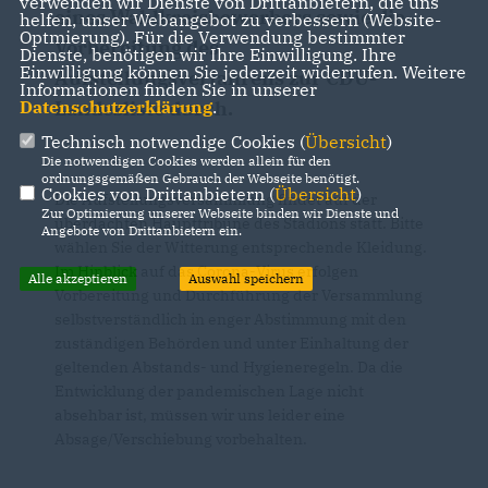
verwenden wir Dienste von Drittanbietern, die uns
eines Wahlkreisbewerbers sowie die
helfen, unser Webangebot zu verbessern (Website-
Optmierung). Für die Verwendung bestimmter
Vorbereitung des
Dienste, benötigen wir Ihre Einwilligung. Ihre
Einwilligung können Sie jederzeit widerrufen. Weitere
Aufstellungsverfahrens zur CDU-
Informationen finden Sie in unserer
Datenschutzerklärung
.
Landesliste durch.
Technisch notwendige Cookies (
Übersicht
)
Die notwendigen Cookies werden allein für den
ordnungsgemäßen Gebrauch der Webseite benötigt.
Cookies von Drittanbietern (
Übersicht
)
Die Aufstellungsversammlung findet auf der
Zur Optimierung unserer Webseite binden wir Dienste und
überdachten Haupttribüne des Stadions statt. Bitte
Angebote von Drittanbietern ein.
wählen Sie der Witterung entsprechende Kleidung.
Im Hinblick auf das Corona-Virus erfolgen
Alle akzeptieren
Auswahl speichern
Vorbereitung und Durchführung der Versammlung
selbstverständlich in enger Abstimmung mit den
zuständigen Behörden und unter Einhaltung der
geltenden Abstands- und Hygieneregeln. Da die
Entwicklung der pandemischen Lage nicht
absehbar ist, müssen wir uns leider eine
Absage/Verschiebung vorbehalten.