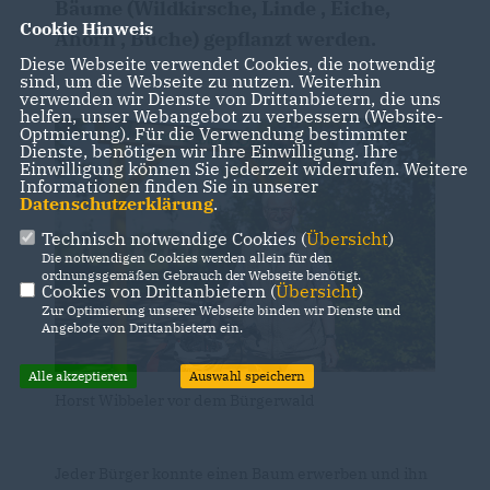
Bäume (Wildkirsche, Linde , Eiche,
Cookie Hinweis
Ahorn , Buche) gepflanzt werden.
Diese Webseite verwendet Cookies, die notwendig
sind, um die Webseite zu nutzen. Weiterhin
verwenden wir Dienste von Drittanbietern, die uns
helfen, unser Webangebot zu verbessern (Website-
Optmierung). Für die Verwendung bestimmter
Dienste, benötigen wir Ihre Einwilligung. Ihre
Einwilligung können Sie jederzeit widerrufen. Weitere
Informationen finden Sie in unserer
Datenschutzerklärung
.
Technisch notwendige Cookies (
Übersicht
)
Die notwendigen Cookies werden allein für den
ordnungsgemäßen Gebrauch der Webseite benötigt.
Cookies von Drittanbietern (
Übersicht
)
Zur Optimierung unserer Webseite binden wir Dienste und
Angebote von Drittanbietern ein.
Alle akzeptieren
Auswahl speichern
Horst Wibbeler vor dem Bürgerwald
Jeder Bürger konnte einen Baum erwerben und ihn