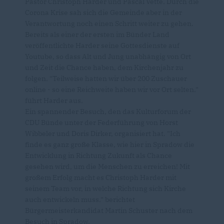
Pastor Christoph Harder und Pascal Vette. Durch die
Corona Krise sah sich die Gemeinde aber in der
Verantwortung noch einen Schritt weiter zu gehen.
Bereits als einer der ersten im Bünder Land
veröffentlichte Harder seine Gottesdienste auf
Youtube, so dass Alt und Jung unabhängig von Ort
und Zeit die Chance haben, dem Kirchenjahr zu
folgen. "Teilweise hatten wir über 200 Zuschauer
online - so eine Reichweite haben wir vor Ort selten."
führt Harder aus.
Ein spannender Besuch, den das Kulturforum der
CDU Bünde unter der Federführung von Horst
Wibbeler und Doris Dirker, organisiert hat. "Ich
finde es ganz große Klasse, wie hier in Spradow die
Entwicklung in Richtung Zukunft als Chance
gesehen wird, um die Menschen zu erreichen! Mit
großem Erfolg macht es Christoph Harder mit
seinem Team vor, in welche Richtung sich Kirche
auch entwickeln muss." berichtet
Bürgermeisterkandidat Martin Schuster nach dem
Besuch in Spradow.