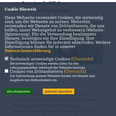
an einer ganzheitlichen
Cookie Hinweis
Digitalisierungs-Strategie.
Diese Webseite verwendet Cookies, die notwendig
sind, um die Webseite zu nutzen. Weiterhin
verwenden wir Dienste von Drittanbietern, die uns
helfen, unser Webangebot zu verbessern (Website-
Optmierung). Für die Verwendung bestimmter
Dienste, benötigen wir Ihre Einwilligung. Ihre
Einwilligung können Sie jederzeit widerrufen. Weitere
Informationen finden Sie in unserer
Datenschutzerklärung
.
Technisch notwendige Cookies (
Übersicht
)
Die notwendigen Cookies werden allein für den
ordnungsgemäßen Gebrauch der Webseite benötigt.
Kulturforum der CDU bei der Kirchengemeinde in
Cookies von Drittanbietern (
Übersicht
)
Zur Optimierung unserer Webseite binden wir Dienste und
Spradow
Angebote von Drittanbietern ein.
Alle akzeptieren
Auswahl speichern
"Inzwischen gibt es sogar eine App für das
Smartphone mit dem sich die Mitglieder unserer
Gemeinde jederzeit über Termine und
Veranstaltungen informieren können." freuen sich