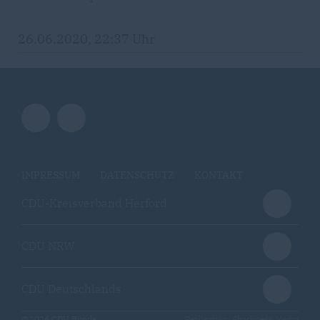
26.06.2020, 22:37 Uhr
IMPRESSUM
DATENSCHUTZ
KONTAKT
CDU-Kreisverband Herford
CDU NRW
CDU Deutschlands
@2026 CDU Bünde
Realisation: Sharkness Media