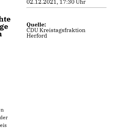
02.12.2021, 17:30 Uhr
hte
Quelle:
age
CDU Kreistagsfraktion
m
Herford
en
 der
eis