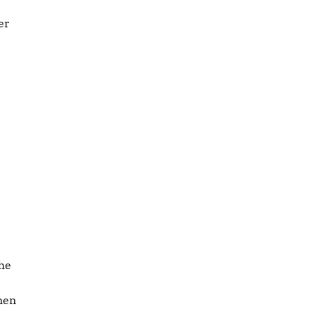
er
che
nen