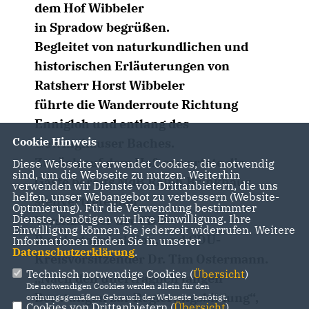
dem Hof Wibbeler
in Spradow begrüßen.
Begleitet von naturkundlichen und
historischen Erläuterungen von
Ratsherr Horst Wibbeler
führte die Wanderroute Richtung
Ennigloh und entlang des
Cookie Hinweis
Gewinghauser Baches.
Zurück auf dem Hof, erwartete die
Diese Webseite verwendet Cookies, die notwendig
sind, um die Webseite zu nutzen. Weiterhin
Gäste bereits MdB Ralph Brinkhaus,
verwenden wir Dienste von Drittanbietern, die uns
helfen, unser Webangebot zu verbessern (Website-
stellvertretender
Optmierung). Für die Verwendung bestimmter
Dienste, benötigen wir Ihre Einwilligung. Ihre
Vorsitzender der CDU-
Einwilligung können Sie jederzeit widerrufen. Weitere
Bundestagsfraktion, und CDU-
Informationen finden Sie in unserer
Datenschutzerklärung
.
Kreisvorsitzender Dr. Tim Ostermann.
Technisch notwendige Cookies (
Übersicht
)
Nach den unerträglich langen
Die notwendigen Cookies werden allein für den
Beratungen zur Regierungsbildung“,
ordnungsgemäßen Gebrauch der Webseite benötigt.
Cookies von Drittanbietern (
Übersicht
)